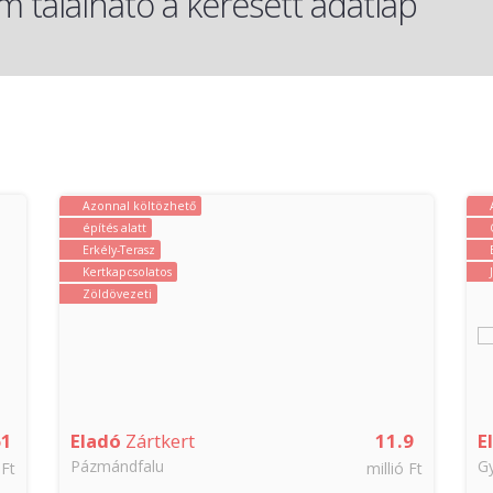
 található a keresett adatlap
Azonnal költözhető
építés alatt
Erkély-Terasz
Kertkapcsolatos
Zöldövezeti
61
Eladó
Zártkert
11.9
E
Pázmándfalu
G
 Ft
millió Ft