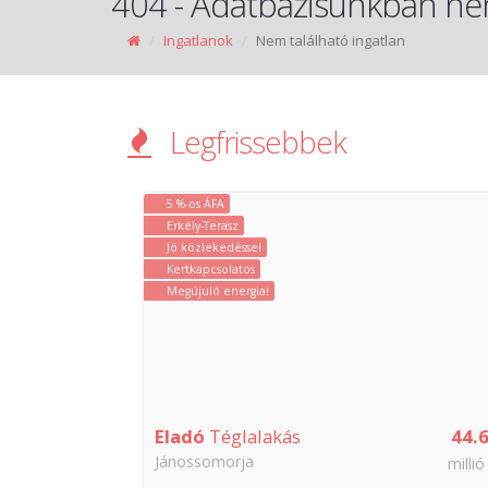
404 - Adatbázisunkban nem
Ingatlanok
Nem található ingatlan
Legfrissebbek
5 %-os ÁFA
Erkély-Terasz
Jó közlekedéssel
Kertkapcsolatos
Megújuló energia!
42.88
Eladó
Téglalakás
44.
Jánossomorja
millió Ft
millió