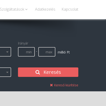
Szolgáltatások
Adatkezelés
Kapcsolat
Irányár
-
millió Ft
Keresés
Kereső kiürítése