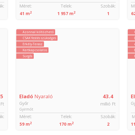
k:
Méret:
Telek:
Szobák:
Mé
2
2
41 m
1 957 m
1
6
Azonnal költözhető
CSAK festés szükséges
Erkély-Terasz
Kertkapcsolatos
Sürgős
55
Eladó
Nyaraló
43.4
E
Győr
G
 Ft
millió Ft
Gyirmót
k:
Méret:
Telek:
Szobák:
M
2
2
59 m
170 m
2
1