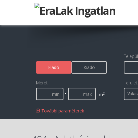
Telepü
Eladó
Kiadó
Méret
Terület
-
Válas
2
m
További paraméterek