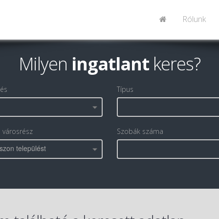
Rólunk
Milyen
ingatlant
keres?
lés
Típus
, városrész
Szobák száma
szon települést