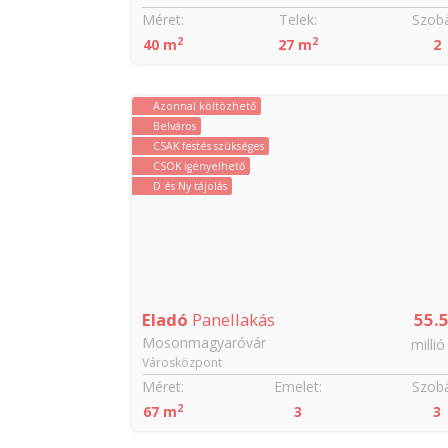
Szobák:
Méret:
Telek:
Szobá
2
2
2
40 m
27 m
2
Azonnal költözhető
Belváros
CSAK festés szükséges
CSOK igényelhető
D és Ny tájolás
51.84
Eladó
Panellakás
55.
Mosonmagyaróvár
millió Ft
millió
Városközpont
Szobák:
Méret:
Emelet:
Szobá
2
2
67 m
3
3