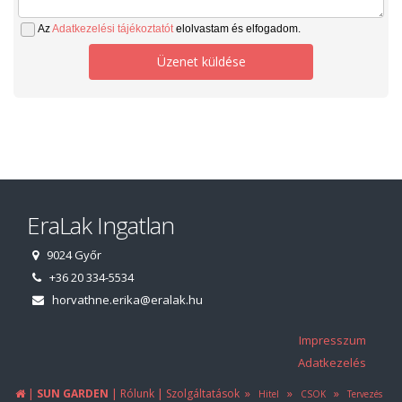
Az
Adatkezelési tájékoztatót
elolvastam és elfogadom.
Üzenet küldése
EraLak Ingatlan
9024 Győr
+36 20 334-5534
horvathne.erika@eralak.hu
Impresszum
Adatkezelés
|
|
|
»
»
»
SUN GARDEN
Rólunk
Szolgáltatások
Hitel
CSOK
Tervezés