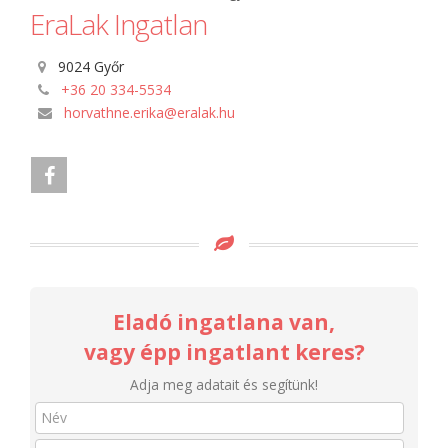
EraLak Ingatlan
9024 Győr
+36 20 334-5534
horvathne.erika@eralak.hu
Eladó ingatlana van,
vagy épp ingatlant keres?
Adja meg adatait és segítünk!