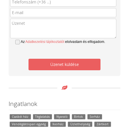
Az
Adatkezelési tájékoztatót
elolvastam és elfogadom.
Üzenet küldése
Ingatlanok
Családi ház
Téglalakás
Nyaraló
Birtok
Sorház
Vendéglátóipari egység
Ikerház
Üzlethelyiség
Zártkert