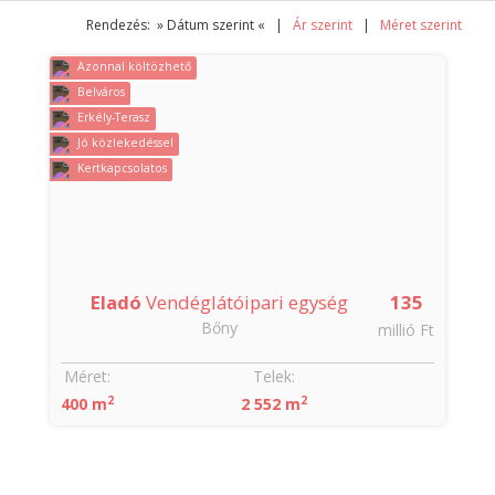
Rendezés: » Dátum szerint « |
Ár szerint
|
Méret szerint
Azonnal költözhető
Belváros
Erkély-Terasz
Jó közlekedéssel
Kertkapcsolatos
Eladó
Vendéglátóipari egység
135
Bőny
millió Ft
Méret:
Telek:
2
2
400 m
2 552 m