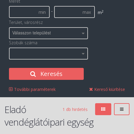
Méret
-
2
m
Terület, városrész
Válasszon települést
Szobák száma
Keresés
További paraméterek
Kereső kiürítése
Eladó
1 db hirdetés
vendéglátóipari egység