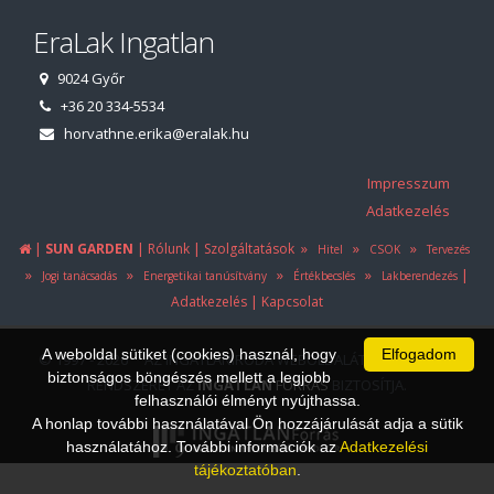
EraLak Ingatlan
9024 Győr
+36 20 334-5534
horvathne.erika@eralak.hu
Impresszum
Adatkezelés
|
|
|
»
»
»
SUN GARDEN
Rólunk
Szolgáltatások
Hitel
CSOK
Tervezés
»
»
»
»
|
Jogi tanácsadás
Energetikai tanúsítvány
Értékbecslés
Lakberendezés
|
Adatkezelés
Kapcsolat
A weboldal sütiket (cookies) használ, hogy
Elfogadom
© 1997 - 2026 AZ INGATLANIRODA WEBOLDALÁT ÉS ÜGYVITELI
biztonságos böngészés mellett a legjobb
RENDSZERÉT AZ
INGATLAN
FORRÁS
BIZTOSÍTJA.
felhasználói élményt nyújthassa.
A honlap további használatával Ön hozzájárulását adja a sütik
használatához. További információk az
Adatkezelési
tájékoztatóban
.