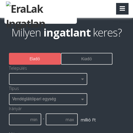
Milyen
ingatlant
keres?
Eladó
Kiadó
Település
Típus
Vendéglátóipari egység
Irányár
-
millió Ft