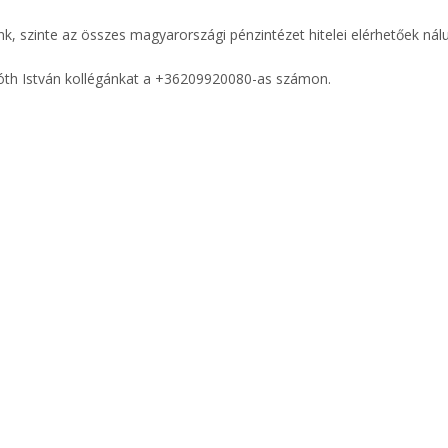
k, szinte az összes magyarországi pénzintézet hitelei elérhetőek nál
 Tóth István kollégánkat a +36209920080-as számon.