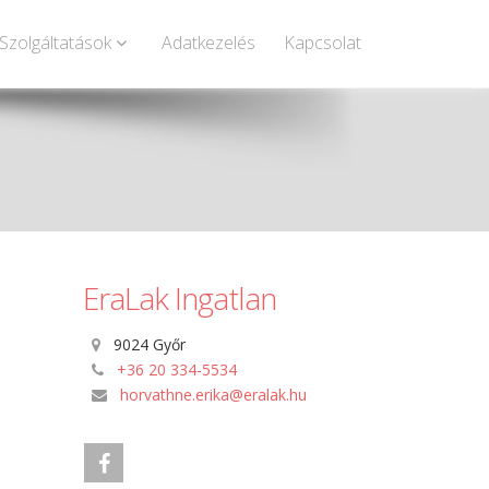
Szolgáltatások
Adatkezelés
Kapcsolat
EraLak Ingatlan
9024 Győr
+36 20 334-5534
horvathne.erika@eralak.hu