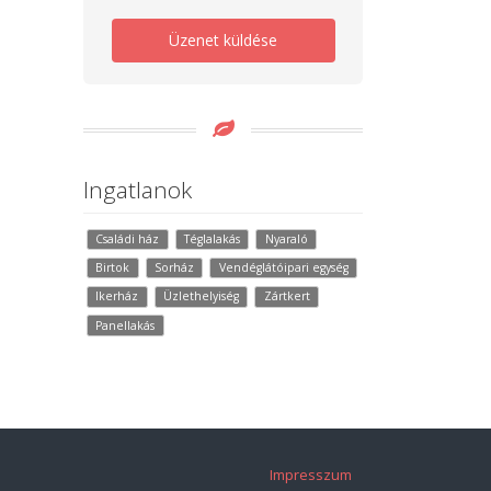
Üzenet küldése
Ingatlanok
Családi ház
Téglalakás
Nyaraló
Birtok
Sorház
Vendéglátóipari egység
Ikerház
Üzlethelyiség
Zártkert
Panellakás
Impresszum