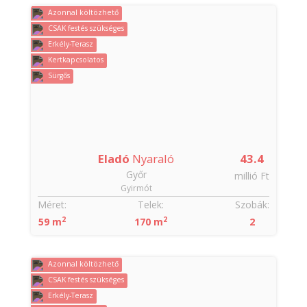
Azonnal költözhető
CSAK festés szükséges
Erkély-Terasz
Kertkapcsolatos
Sürgős
Eladó
Nyaraló
43.4
Győr
millió Ft
Gyirmót
Méret:
Telek:
Szobák:
2
2
59 m
170 m
2
Azonnal költözhető
CSAK festés szükséges
Erkély-Terasz