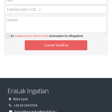
Az
Adatkezelési tájékoztatót
elolvastam és elfogadom.
Üzenet küldése
EraLak Ingatlan
9024 Győr
+36 20 334-5534
horvathne.erika@eralak.hu