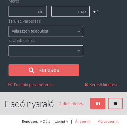
Méret
-
2
m
Terület, városrész
Válasszon települést
Szobák száma
Keresés
További paraméterek
Kereső kiürítése
Eladó nyaraló
2 db hirdetés
Rendezés: » Dátum szerint « |
Ár szerint
|
Méret szerint