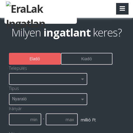
Milyen
ingatlant
keres?
Eladó
Kiadó
Település
Típus
Nyaraló
Irányár
-
millió Ft