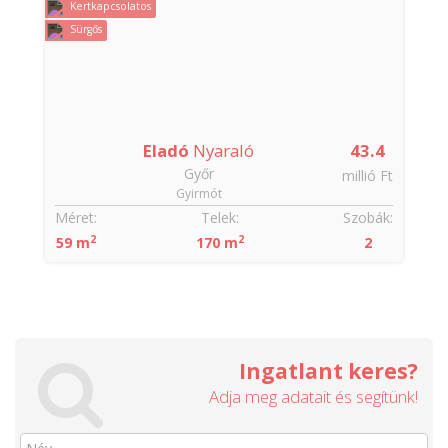
Kertkapcsolatos
Sürgős
Eladó
Nyaraló
43.4
Győr
millió Ft
Gyirmót
Méret:
Telek:
Szobák:
2
2
59 m
170 m
2
Ingatlant keres?
Adja meg adatait és segítünk!