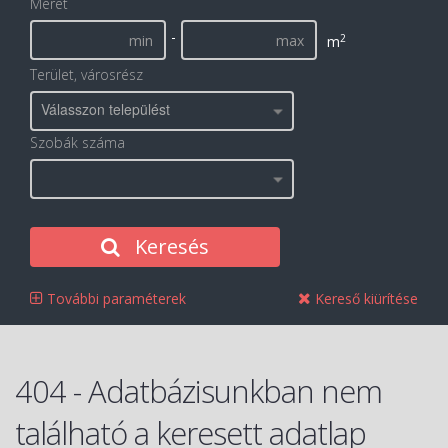
Méret
-
2
m
Terület, városrész
Válasszon települést
Szobák száma
Keresés
További paraméterek
Kereső kiürítése
404 - Adatbázisunkban nem
található a keresett adatlap