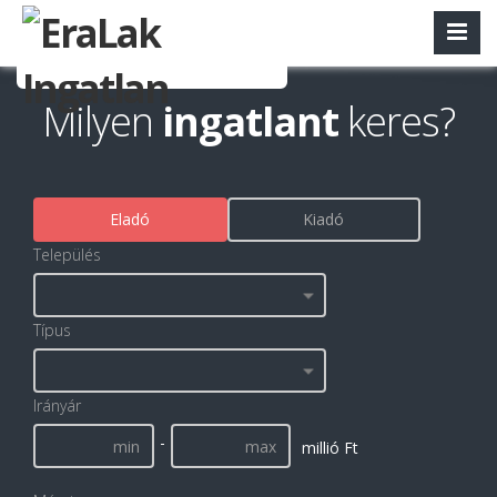
Milyen
ingatlant
keres?
Eladó
Kiadó
Település
Típus
Irányár
-
millió Ft