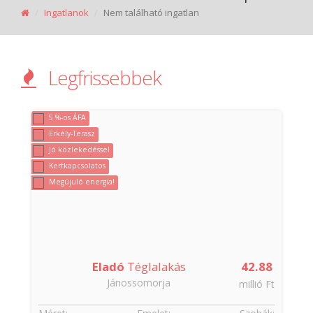
Ingatlanok
Nem található ingatlan
Legfrissebbek
5 %-os ÁFA
Erkély-Terasz
Jó közlekedéssel
Kertkapcsolatos
Megújuló energia!
Eladó
Téglalakás
42.88
Jánossomorja
t
millió Ft