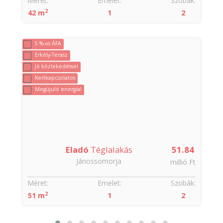
:
Méret:
Emelet:
Szobák:
2
42 m
1
2
5 %-os ÁFA
Erkély-Terasz
Jó közlekedéssel
Kertkapcsolatos
Megújuló energia!
9
Eladó
Téglalakás
51.84
Jánossomorja
t
millió Ft
:
Méret:
Emelet:
Szobák:
2
51 m
1
2