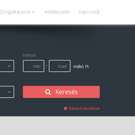
Szolgáltatások
Adatkezelés
Kapcsolat
Irányár
-
millió Ft
Keresés
Kereső kiürítése