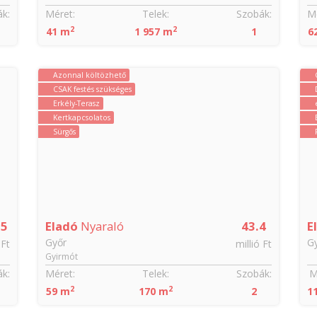
k:
Méret:
Telek:
Szobák:
Mé
2
2
41 m
1 957 m
1
6
Azonnal költözhető
CSAK festés szükséges
Erkély-Terasz
Kertkapcsolatos
Sürgős
55
Eladó
Nyaraló
43.4
E
Győr
G
 Ft
millió Ft
Gyirmót
k:
Méret:
Telek:
Szobák:
M
2
2
59 m
170 m
2
1