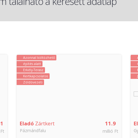
 található a keresett adatlap
Azonnal költözhető
építés alatt
Erkély-Terasz
Kertkapcsolatos
Zöldövezeti
61
Eladó
Zártkert
11.9
E
Pázmándfalu
G
 Ft
millió Ft