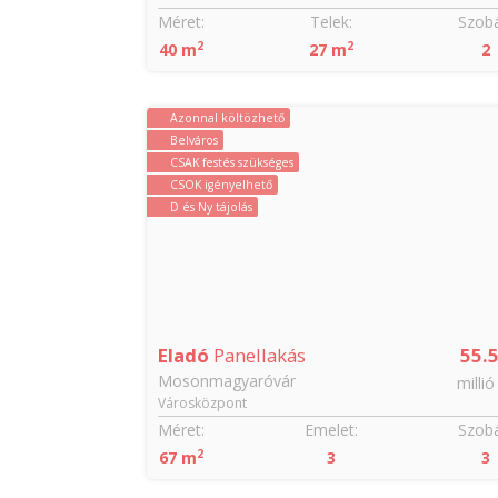
Szobák:
Méret:
Telek:
Szobá
2
2
2
40 m
27 m
2
Azonnal költözhető
Belváros
CSAK festés szükséges
CSOK igényelhető
D és Ny tájolás
51.84
Eladó
Panellakás
55.
Mosonmagyaróvár
millió Ft
millió
Városközpont
Szobák:
Méret:
Emelet:
Szobá
2
2
67 m
3
3