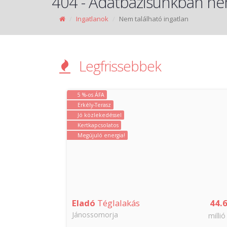
404 - Adatbázisunkban nem
Ingatlanok
Nem található ingatlan
Legfrissebbek
5 %-os ÁFA
Erkély-Terasz
Jó közlekedéssel
Kertkapcsolatos
Megújuló energia!
42.88
Eladó
Téglalakás
44.
Jánossomorja
millió Ft
millió