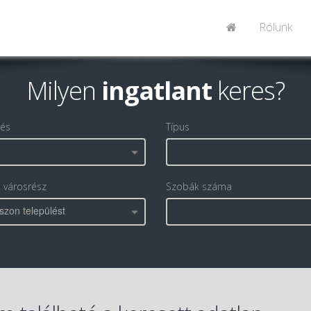
Rólunk
Milyen
ingatlant
keres?
lés
Típus
, városrész
Szobák száma
szon települést