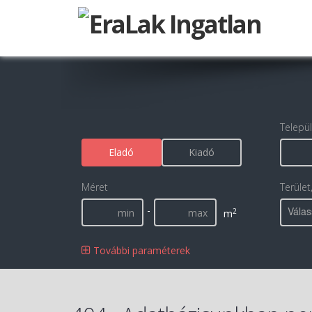
Telepü
Eladó
Kiadó
Méret
Terület
-
Válas
2
m
További paraméterek