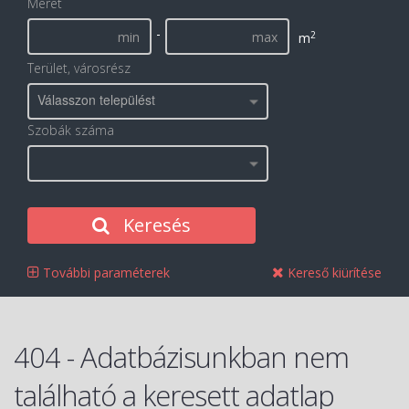
Méret
-
2
m
Terület, városrész
Válasszon települést
Szobák száma
Keresés
További paraméterek
Kereső kiürítése
404 - Adatbázisunkban nem
található a keresett adatlap