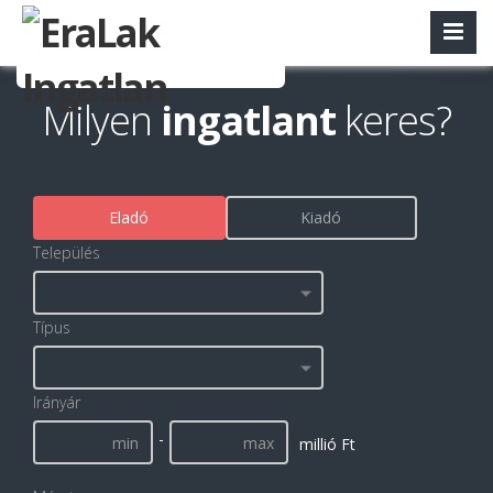
Milyen
ingatlant
keres?
Eladó
Kiadó
Település
Típus
Irányár
-
millió Ft