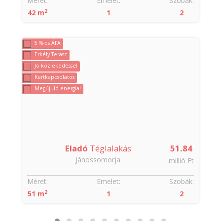
:
Méret:
Emelet:
Szobák:
2
42 m
1
2
5 %-os ÁFA
Erkély-Terasz
Jó közlekedéssel
Kertkapcsolatos
Megújuló energia!
Eladó
Téglalakás
51.84
Jánossomorja
t
millió Ft
:
Méret:
Emelet:
Szobák:
2
51 m
1
2