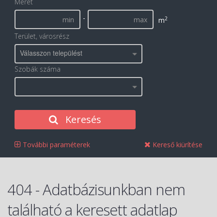
Méret
-
2
m
Terület, városrész
Válasszon települést
Szobák száma
Keresés
További paraméterek
Kereső kiürítése
404 - Adatbázisunkban nem
található a keresett adatlap