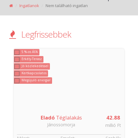
Ingatlanok
Nem található ingatlan
Legfrissebbek
5 %-os ÁFA
Erkély-Terasz
Jó közlekedéssel
Kertkapcsolatos
Megújuló energia!
Eladó
Téglalakás
42.88
Jánossomorja
t
millió Ft