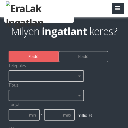
Milyen
ingatlant
keres?
Eladó
Kiadó
Település
Típus
Irányár
-
millió Ft